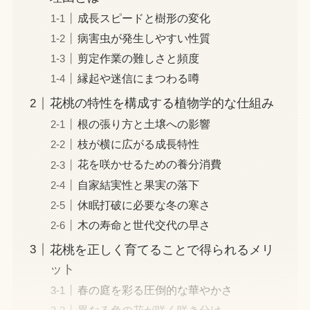
成長スピードと樹形の変化
病害虫が発生しやすい性質
剪定作業の難しさと頻度
縁起や迷信にまつわる噂
花桃の特性を構成する植物学的な仕組み
根の張り方と土壌への影響
枝が横に広がる成長特性
花を咲かせるための養分消費
自家結実性と果実の落下
休眠打破に必要な冬の寒さ
木の寿命と世代交代の早さ
花桃を正しく育てることで得られるメリ
ット
春の庭を彩る圧倒的な華やかさ
異なる色の花が咲く咲き分け