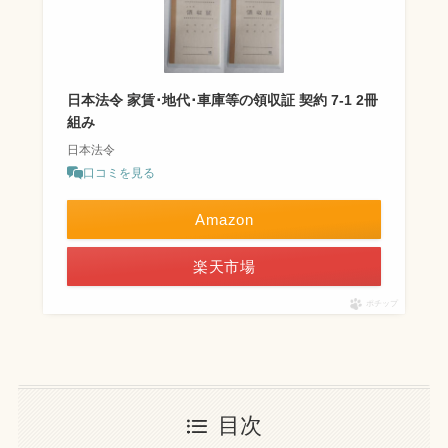
日本法令 家賃･地代･車庫等の領収証 契約 7-1 2冊
組み
日本法令
口コミを見る
Amazon
楽天市場
ポチップ
目次