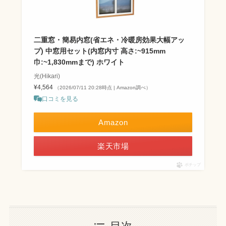
二重窓・簡易内窓(省エネ・冷暖房効果大幅アッ
プ) 中窓用セット(内窓内寸 高さ:~915mm
巾:~1,830mmまで) ホワイト
光(Hikari)
¥4,564
（2026/07/11 20:28時点 | Amazon調べ）
口コミを見る
Amazon
楽天市場
ポチップ