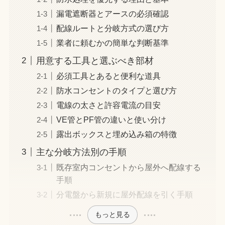
漏電遮断器とアースの必須確認
配線ルートと分岐方式の選び方
業者に頼むかの簡単な判断基準
用意する工具と選ぶべき部材
必須工具とあると便利な道具
防水コンセントのタイプと選び方
電線の太さと許容電流の目安
VE管とPF管の違いと使い分け
露出ボックスと埋め込み箱の特徴
主な分岐方法別の手順
既存室内コンセントから屋外へ配線する
手順
分電盤から新規に屋外配線を引く手順
もっと見る