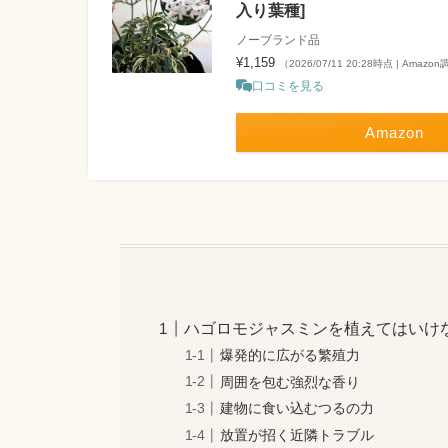
入り葉種]
ノーブランド品
¥1,159
（2026/07/11 20:28時点 | Amazo
口コミを見る
Amazon
ハゴロモジャスミンを植えてはいけ
爆発的に広がる繁殖力
周囲を包む強烈な香り
建物に食い込むつるの力
放置が招く近隣トラブル